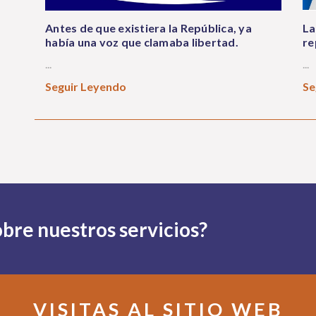
Antes de que existiera la República, ya
La
había una voz que clamaba libertad.
re
...
...
Seguir Leyendo
Se
bre nuestros servicios?
VISITAS AL SITIO WEB