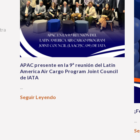
tra
APAC presente en la 9ª reunión del Latin
America Air Cargo Program Joint Council
de IATA
...
Seguir Leyendo
¡F
...
Se