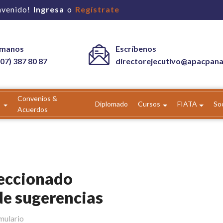
nvenido!
Ingresa
o
Regístrate
ámanos
Escríbenos
07) 387 80 87
directorejecutivo@apacpan
Convenios &
Diplomado
Cursos
FIATA
So
Acuerdos
leccionado
de sugerencias
mulario