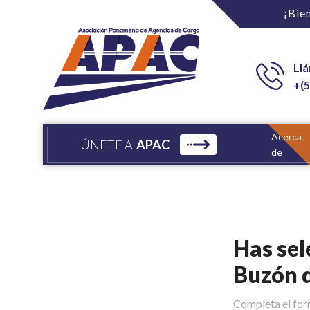
¡Bie
Ll
+(5
Acerca
ÚNETE A
APAC
de
Has se
Buzón 
Completa el for