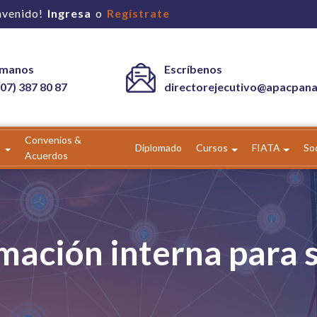
nvenido!
Ingresa
o
Regístrate
ámanos
Escríbenos
07) 387 80 87
directorejecutivo@apacpan
Convenios &
Diplomado
Cursos
FIATA
So
Acuerdos
mación interna para 