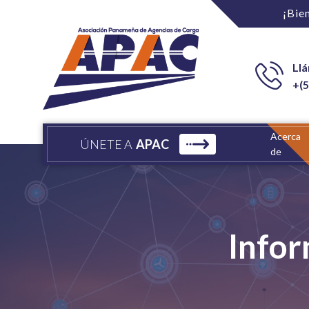
¡Bie
Ll
+(5
Acerca
ÚNETE A
APAC
de
Infor